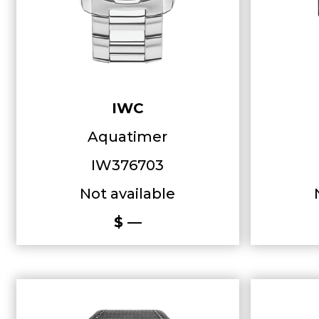
IWC
Aquatimer
IW376703
Not available
$ —