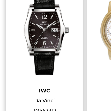
IWC
Da Vinci
IW452312