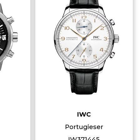
IWC
Portugieser
IW371445