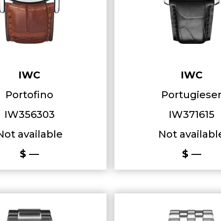
IWC
IWC
Portofino
Portugiese
IW356303
IW371615
Not available
Not availabl
$ —
$ —