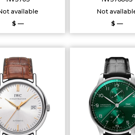
Not available
Not availabl
$ —
$ —