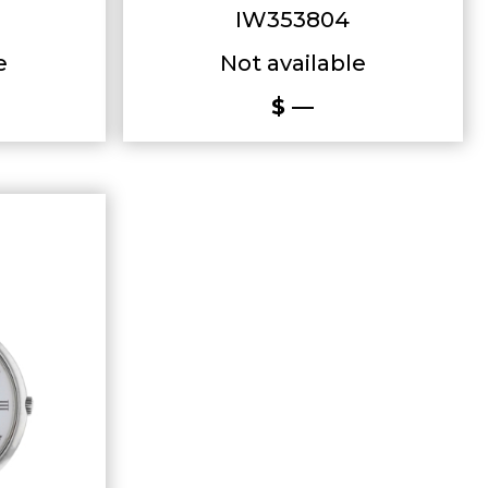
IW353804
e
Not available
$ —