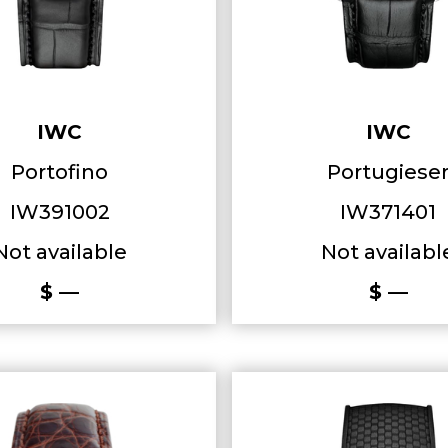
IWC
IWC
Portofino
Portugiese
IW391002
IW371401
Not available
Not availabl
$ —
$ —