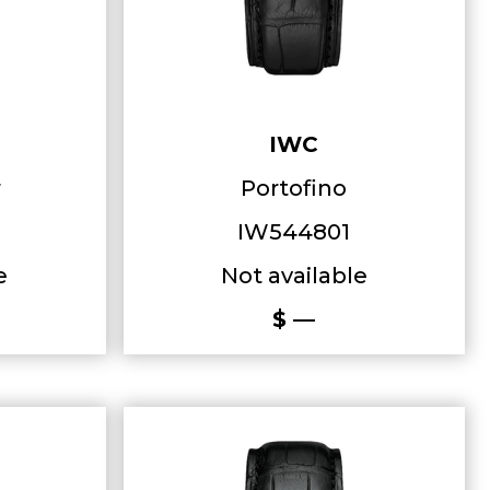
IWC
r
Portofino
IW544801
e
Not available
$ —