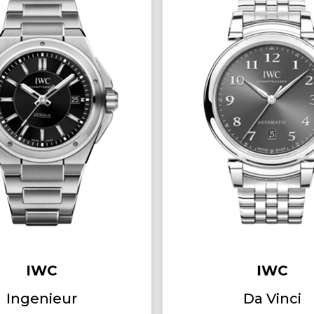
IWC
IWC
Ingenieur
Da Vinci