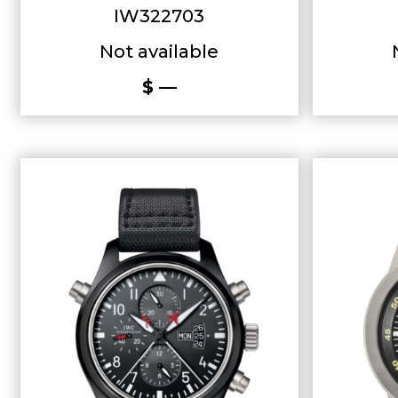
IW322703
Not available
$ —