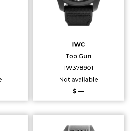
IWC
r
Top Gun
IW378901
e
Not available
$ —