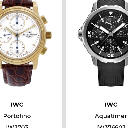
IWC
IWC
Portofino
Aquatimer
IW3703
IW376803