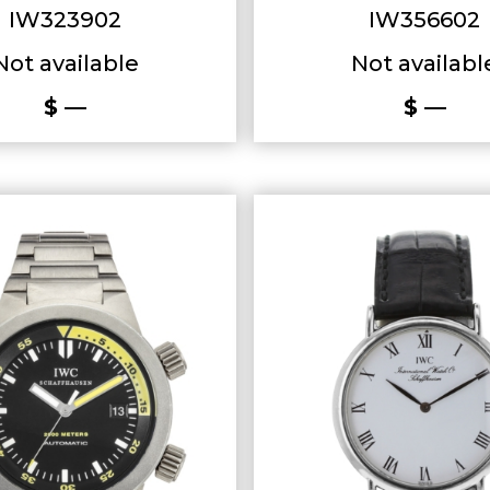
IW323902
IW356602
Not available
Not availabl
$ —
$ —